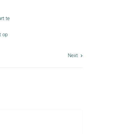
rt te
t op
Next