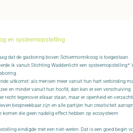
og en systeemopstelling
aag dat de gasboring boven Schiermonnikoog is toegestaan.
erde ik vanuit Stichting Waddenlicht een systeemopstelling* ‘
sboring.
ende uitkomst: als mensen meer vanuit hun hart verbinding m
ee en minder vanuit hun hoofd, dan kan er een verschuiving
er recht tegenover elkaar staan, maar er openheid en verzacht
ieven bespreekbaar zijn en alle partijen hun creativiteit aansp
te komen die geen nadelig effect hebben op ecosysteem
telling eindigde met een niet-weten. Dat is een goed begin v